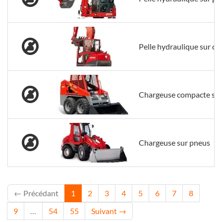
Pelle hydraulique sur che
Chargeuse compacte su
Chargeuse sur pneus
← Précédant
1
2
3
4
5
6
7
8
9
…
54
55
Suivant →