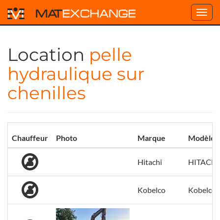
Toggl
navig
Location
pelle
hydraulique sur
chenilles
Chauffeur
Photo
Marque
Modèle
Hitachi
HITACHI
Kobelco
Kobelco 