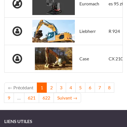
Euromach
es 95 zt
Liebherr
R 924
Case
CX 210 B
← Précédant
1
2
3
4
5
6
7
8
9
…
621
622
Suivant →
LIENS UTILES