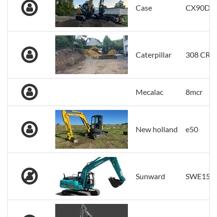
Case
CX90D
Caterpillar
308 CR
Mecalac
8mcr
New holland
e50
Sunward
SWE155