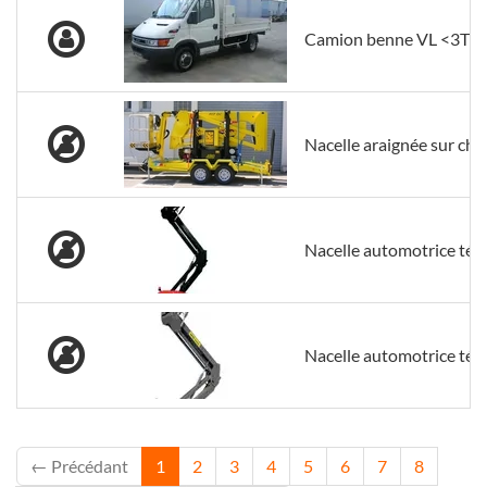
Camion benne VL <3T5
Nacelle araignée sur chen
Nacelle automotrice téle
Nacelle automotrice téle
← Précédant
1
2
3
4
5
6
7
8