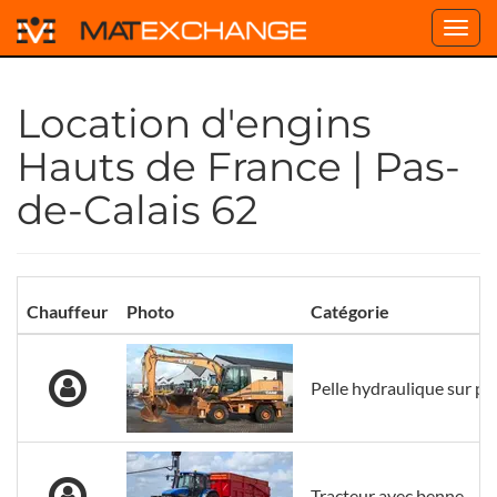
Toggl
navig
Location d'engins
Hauts de France | Pas-
de-Calais 62
Chauffeur
Photo
Catégorie
Pelle hydraulique sur p
Tracteur avec benne