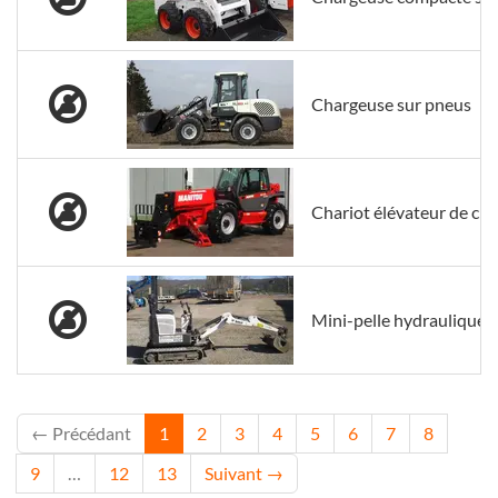
Chargeuse sur pneus
Chariot élévateur de cha
Mini-pelle hydraulique s
← Précédant
1
2
3
4
5
6
7
8
9
…
12
13
Suivant →