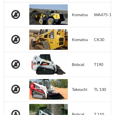
Komatsu
WA475-10
Komatsu
CK30
Bobcat
T190
Takeuchi
TL 130
Bobcat
T 110