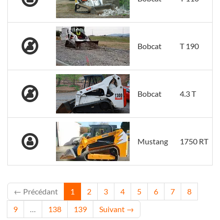
Bobcat
T 190
Bobcat
4.3 T
Mustang
1750 RT
← Précédant
1
2
3
4
5
6
7
8
9
…
138
139
Suivant →