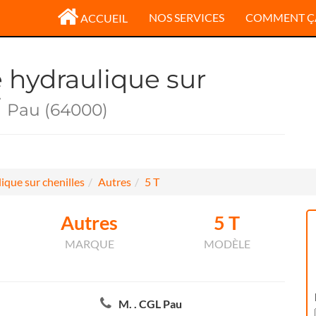
NOS SERVICES
COMMENT Ç
ACCUEIL
e hydraulique sur
T
Pau (64000)
ique sur chenilles
Autres
5 T
Autres
5 T
MARQUE
MODÈLE
M. . CGL Pau