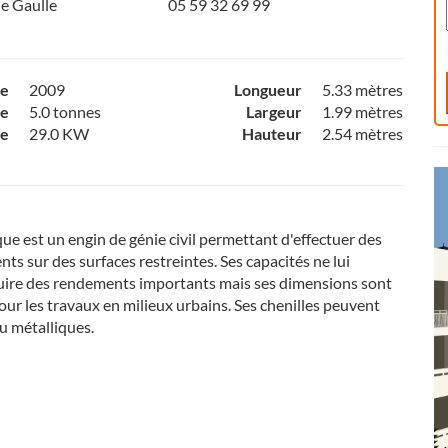
e Gaulle
05 59 32 69 99
ce
2009
Longueur
5.33 mètres
e
5.0 tonnes
Largeur
1.99 mètres
ce
29.0 KW
Hauteur
2.54 mètres
que est un engin de génie civil permettant d'effectuer des
ts sur des surfaces restreintes. Ses capacités ne lui
uire des rendements importants mais ses dimensions sont
ur les travaux en milieux urbains. Ses chenilles peuvent
u métalliques.