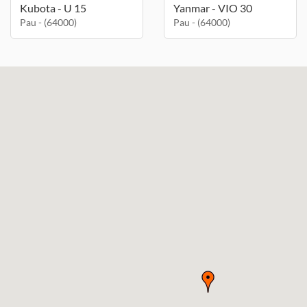
Kubota - U 15
Yanmar - VIO 30
Pau - (64000)
Pau - (64000)