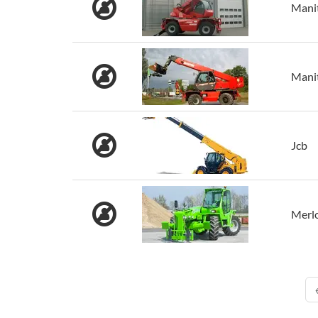
Mani
Mani
Jcb
Merl