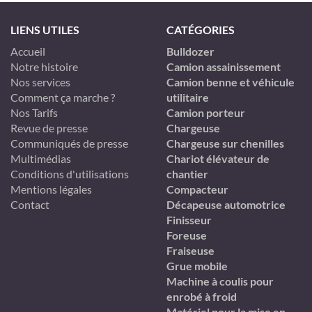
LIENS UTILES
CATÉGORIES
Accueil
Bulldozer
Notre histoire
Camion assainissement
Nos services
Camion benne et véhicule
Comment ça marche ?
utilitaire
Nos Tarifs
Camion porteur
Revue de presse
Chargeuse
Communiqués de presse
Chargeuse sur chenilles
Multimédias
Chariot élévateur de
Conditions d'utilisations
chantier
Mentions légales
Compacteur
Contact
Décapeuse automotrice
Finisseur
Foreuse
Fraiseuse
Grue mobile
Machine à coulis pour
enrobé à froid
Matériel pour la mise en