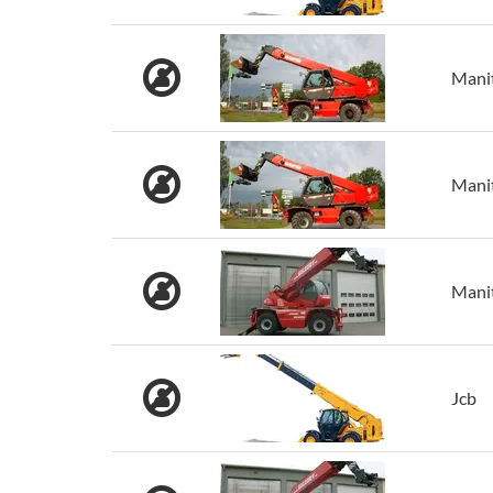
Mani
Mani
Mani
Jcb