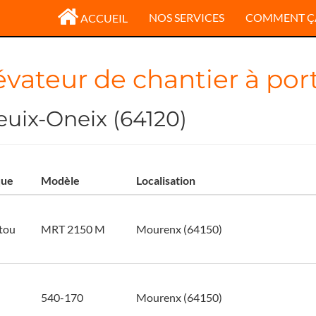
NOS SERVICES
COMMENT Ç
ACCUEIL
évateur de chantier à por
uix-Oneix (64120)
ue
Modèle
Localisation
tou
MRT 2150 M
Mourenx (64150)
540-170
Mourenx (64150)