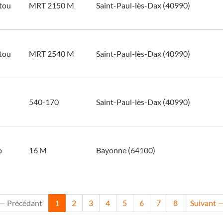
tou
MRT 2150 M
Saint-Paul-lès-Dax (40990)
tou
MRT 2540 M
Saint-Paul-lès-Dax (40990)
540-170
Saint-Paul-lès-Dax (40990)
o
16 M
Bayonne (64100)
← Précédant
1
2
3
4
5
6
7
8
Suivant 