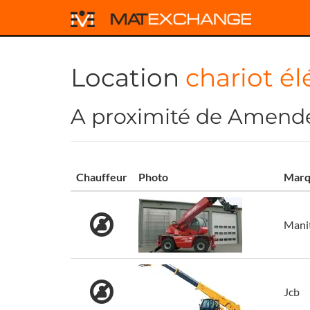
Location
chariot él
A proximité de Amende
Chauffeur
Photo
Marq
Mani
Jcb