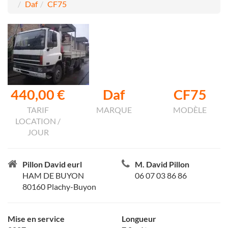
Daf
CF75
440,00 €
Daf
CF75
TARIF
MARQUE
MODÈLE
LOCATION /
JOUR
Pillon David eurl
M. David Pillon
HAM DE BUYON
06 07 03 86 86
80160 Plachy-Buyon
Mise en service
Longueur