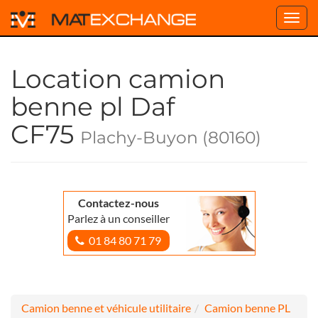
Toggl
navig
Location camion
benne pl Daf
CF75
Plachy-Buyon (80160)
Contactez-nous
Parlez à un conseiller
01 84 80 71 79
Camion benne et véhicule utilitaire
Camion benne PL