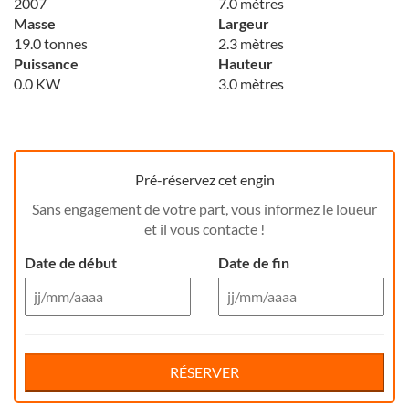
2007
7.0 mètres
Masse
Largeur
19.0 tonnes
2.3 mètres
Puissance
Hauteur
0.0 KW
3.0 mètres
Pré-réservez cet engin
Sans engagement de votre part, vous informez le loueur
et il vous contacte !
Date de début
Date de fin
Aug 26
Aug 26
Di
Lu
Ma
Me
Reservation de jour(s)
Je
Di
Ve
Lu
Sa
Ma
Me
Je
Ve
Sa
RÉSERVER
26
27
28
29
30
26
31
27
1
28
29
30
31
1
Votre nom