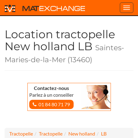
Toggl
navig
Location tractopelle
New holland LB
Saintes-
Maries-de-la-Mer (13460)
Contactez-nous
Parlez à un conseiller
01 84 80 71 79
Tractopelle
Tractopelle
New holland
LB