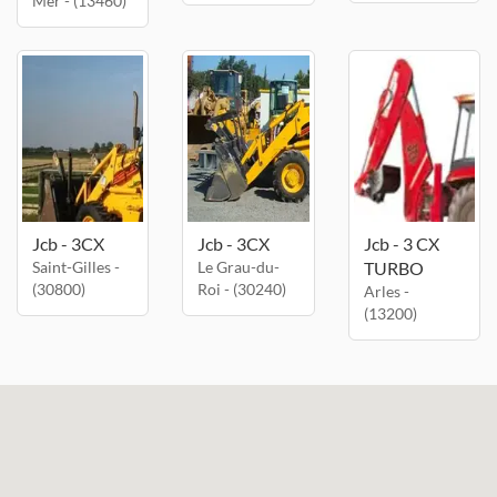
Mer - (13460)
Jcb - 3CX
Jcb - 3CX
Jcb - 3 CX
Saint-Gilles -
Le Grau-du-
TURBO
(30800)
Roi - (30240)
Arles -
(13200)