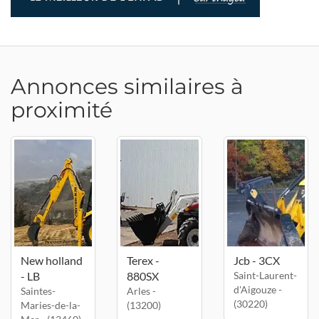
Annonces similaires à
proximité
New holland
Terex -
Jcb - 3CX
- LB
880SX
Saint-Laurent-
d'Aigouze -
Saintes-
Arles -
(30220)
Maries-de-la-
(13200)