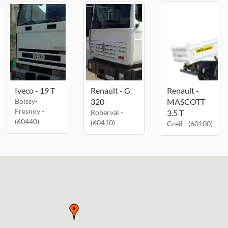
Iveco - 19 T
Renault - G
Renault -
Boissy-
320
MASCOTT
Fresnoy -
Roberval -
3.5 T
(60440)
(60410)
Creil - (60100)