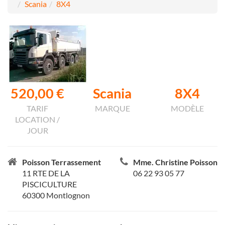
Scania
8X4
520,00 €
Scania
8X4
TARIF
MARQUE
MODÈLE
LOCATION /
JOUR
Poisson Terrassement
Mme. Christine Poisson
11 RTE DE LA
06 22 93 05 77
PISCICULTURE
60300 Montlognon