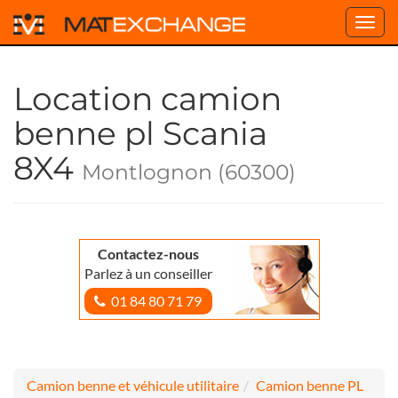
Toggl
navig
Location camion
benne pl Scania
8X4
Montlognon (60300)
Contactez-nous
Parlez à un conseiller
01 84 80 71 79
Camion benne et véhicule utilitaire
Camion benne PL