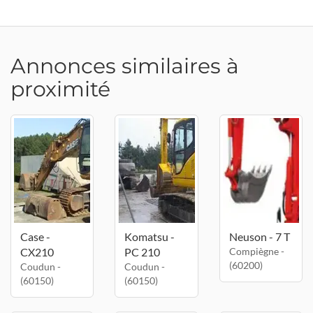
Annonces similaires à
proximité
Case -
Komatsu -
Neuson - 7 T
CX210
PC 210
Compiègne -
(60200)
Coudun -
Coudun -
(60150)
(60150)