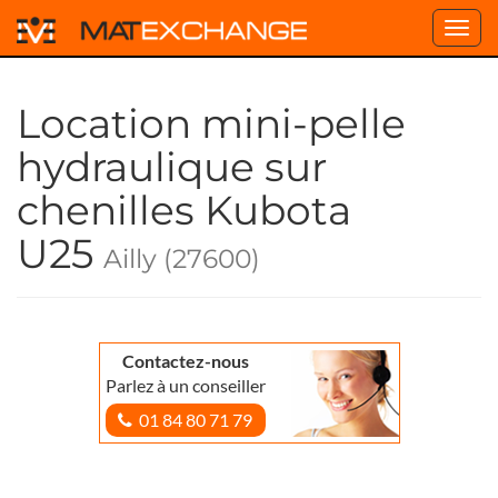
Toggl
navig
Location mini-pelle
hydraulique sur
chenilles Kubota
U25
Ailly (27600)
Contactez-nous
Parlez à un conseiller
01 84 80 71 79