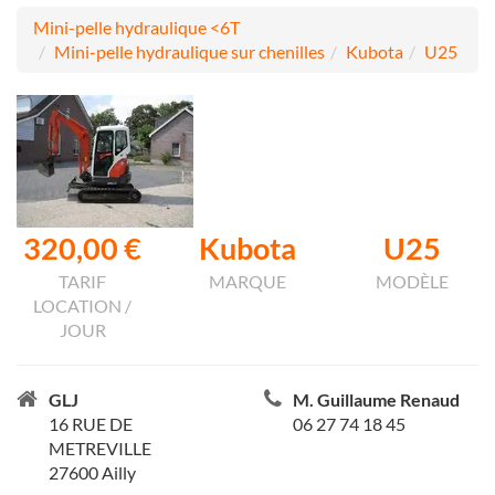
Mini-pelle hydraulique <6T
Mini-pelle hydraulique sur chenilles
Kubota
U25
320,00 €
Kubota
U25
TARIF
MARQUE
MODÈLE
LOCATION /
JOUR
GLJ
M. Guillaume Renaud
16 RUE DE
06 27 74 18 45
METREVILLE
27600 Ailly