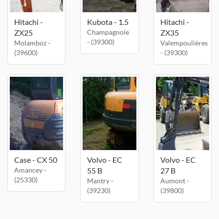
Hitachi -
Kubota - 1.5
Hitachi -
ZX25
Champagnole
ZX35
- (39300)
Molamboz -
Valempoulières
(39600)
- (39300)
Case - CX 50
Volvo - EC
Volvo - EC
Amancey -
55 B
27 B
(25330)
Mantry -
Aumont -
(39230)
(39800)