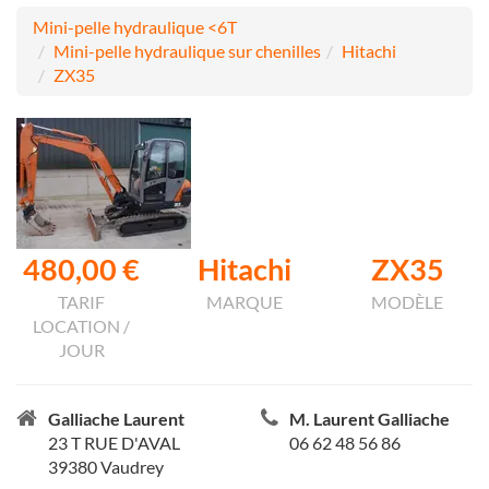
Mini-pelle hydraulique <6T
Mini-pelle hydraulique sur chenilles
Hitachi
ZX35
480,00 €
Hitachi
ZX35
TARIF
MARQUE
MODÈLE
LOCATION /
JOUR
Galliache Laurent
M. Laurent Galliache
23 T RUE D'AVAL
06 62 48 56 86
39380 Vaudrey