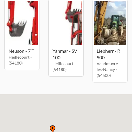
Neuson - 7 T
Yanmar - SV
Liebherr - R
Heillecourt -
100
900
(54180)
Heillecourt -
Vandœuvre-
(54180)
lès-Nancy -
(54500)