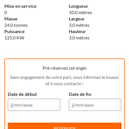
Mise en service
Longueur
0
10.0 mètres
Masse
Largeur
24.0 tonnes
3.0 mètres
Puissance
Hauteur
125.0 KW
3.0 mètres
Pré-réservez cet engin
Sans engagement de votre part, vous informez le loueur
et il vous contacte !
Date de début
Date de fin
Aug 26
Aug 26
Di
Lu
Ma
Me
Reservation de jour(s)
Je
Di
Ve
Lu
Sa
Ma
Me
Je
Ve
Sa
RÉSERVER