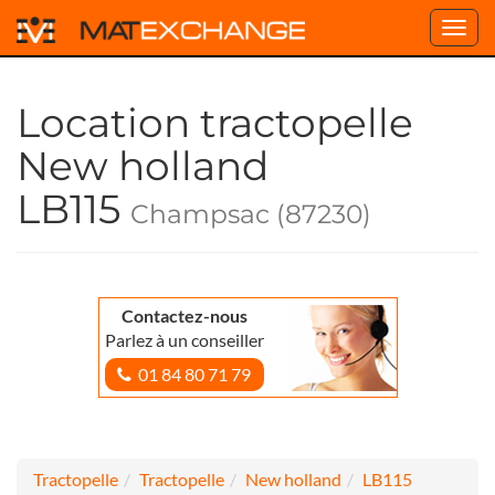
Toggl
navig
Location tractopelle
New holland
LB115
Champsac (87230)
Contactez-nous
Parlez à un conseiller
01 84 80 71 79
Tractopelle
Tractopelle
New holland
LB115