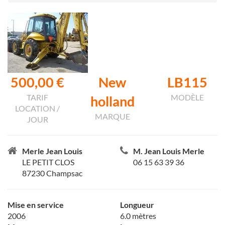
500,00 €
New
LB115
TARIF
MODÈLE
holland
LOCATION /
MARQUE
JOUR
Merle Jean Louis
M. Jean Louis Merle
LE PETIT CLOS
06 15 63 39 36
87230 Champsac
Mise en service
Longueur
2006
6.0 mètres