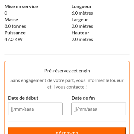
Mise en service
Longueur
0
6.0 mètres
Masse
Largeur
8.0 tonnes
2.0 mètres
Puissance
Hauteur
47.0 KW
2.0 mètres
Pré-réservez cet engin
Sans engagement de votre part, vous informez le loueur
et il vous contacte !
Date de début
Date de fin
Aug 26
Aug 26
Di
Lu
Ma
Me
Reservation de jour(s)
Je
Di
Ve
Lu
Sa
Ma
Me
Je
Ve
Sa
RÉSERVER