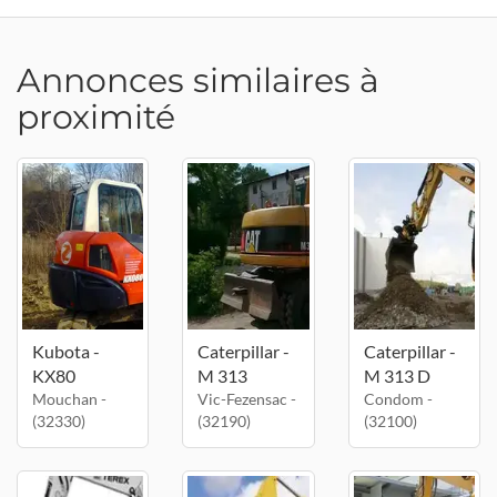
Annonces similaires à
proximité
Kubota -
Caterpillar -
Caterpillar -
KX80
M 313
M 313 D
Mouchan -
Vic-Fezensac -
Condom -
(32330)
(32190)
(32100)