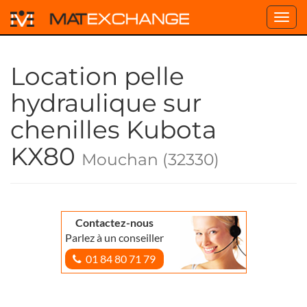
Toggl
navig
Location pelle
hydraulique sur
chenilles Kubota
KX80
Mouchan (32330)
Contactez-nous
Parlez à un conseiller
01 84 80 71 79