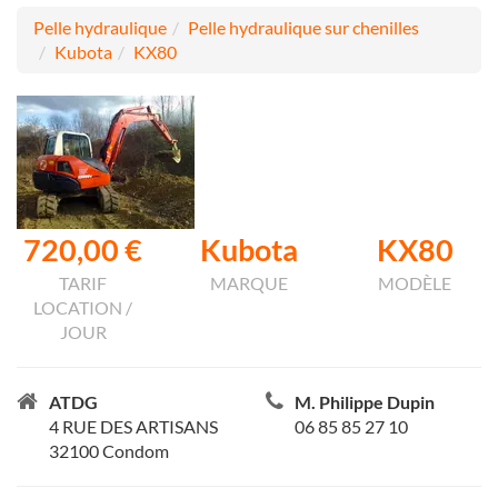
Pelle hydraulique
Pelle hydraulique sur chenilles
Kubota
KX80
720,00 €
Kubota
KX80
TARIF
MARQUE
MODÈLE
LOCATION /
JOUR
ATDG
M. Philippe Dupin
4 RUE DES ARTISANS
06 85 85 27 10
32100 Condom