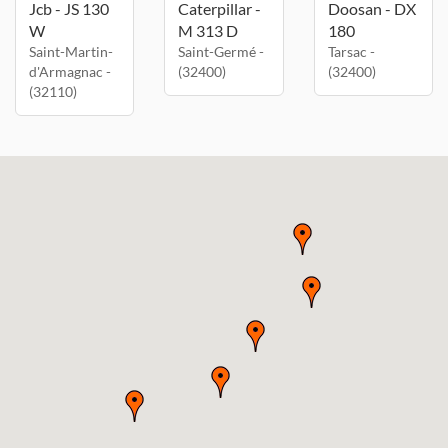
Jcb - JS 130
Caterpillar -
Doosan - DX
W
M 313 D
180
Saint-Martin-
Saint-Germé -
Tarsac -
d'Armagnac -
(32400)
(32400)
(32110)