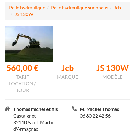
Pelle hydraulique
Pelle hydraulique sur pneus
Jcb
JS 130W
560,00 €
Jcb
JS 130W
TARIF
MARQUE
MODÈLE
LOCATION /
JOUR
Thomas michel et fils
M. Michel Thomas
Castaignet
06 80 22 42 56
32110 Saint-Martin-
d'Armagnac