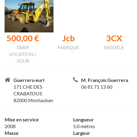
500,00 €
Jcb
3CX
TARIF
MARQUE
MODÈLE
LOCATION /
JOUR
Guerrero eurl
M. François Guerrera
171 CHE DES
06 81 71 13 60
CRABATOUS
82000 Montauban
Mise en service
Longueur
2008
5.0 mètres
Masse
Largeur