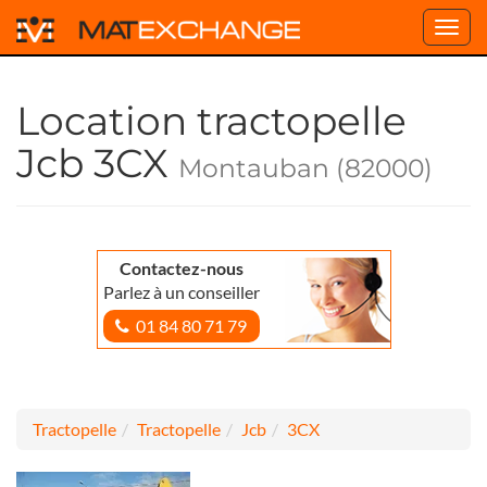
Toggl
navig
Location tractopelle
Jcb 3CX
Montauban (82000)
Contactez-nous
Parlez à un conseiller
01 84 80 71 79
Tractopelle
Tractopelle
Jcb
3CX