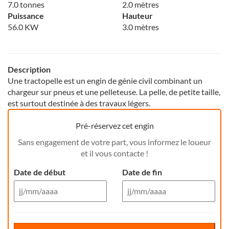
7.0 tonnes
2.0 mètres
Puissance
Hauteur
56.0 KW
3.0 mètres
Description
Une tractopelle est un engin de génie civil combinant un
chargeur sur pneus et une pelleteuse. La pelle, de petite taille,
est surtout destinée à des travaux légers.
Pré-réservez cet engin
Sans engagement de votre part, vous informez le loueur
et il vous contacte !
Date de début
Date de fin
Aug 26
Aug 26
Di
Lu
Ma
Me
Reservation de jour(s)
Je
Di
Ve
Lu
Sa
Ma
Me
Je
Ve
Sa