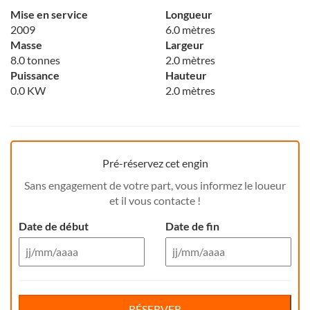
Mise en service
Longueur
2009
6.0 mètres
Masse
Largeur
8.0 tonnes
2.0 mètres
Puissance
Hauteur
0.0 KW
2.0 mètres
Pré-réservez cet engin
Sans engagement de votre part, vous informez le loueur
et il vous contacte !
Date de début
Date de fin
Aug 26
Aug 26
Di
Lu
Ma
Me
Reservation de jour(s)
Je
Di
Ve
Lu
Sa
Ma
Me
Je
Ve
Sa
RÉSERVER