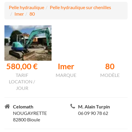
Pelle hydraulique
Pelle hydraulique sur chenilles
Imer
80
580,00 €
Imer
80
TARIF
MARQUE
MODÈLE
LOCATION /
JOUR
Celomath
M. Alain Turpin
NOUGAYRETTE
06 09 90 78 62
82800 Bioule