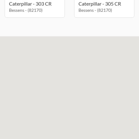
Caterpillar - 303 CR
Caterpillar - 305 CR
Bessens - (82170)
Bessens - (82170)