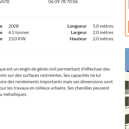
ANTE
06 09 78 70 06
ce
2008
Longueur
5.0 mètres
e
4.5 tonnes
Largeur
2.0 mètres
ce
23.0 KW
Hauteur
2.0 mètres
que est un engin de génie civil permettant d'effectuer des
ts sur des surfaces restreintes. Ses capacités ne lui
uire des rendements importants mais ses dimensions sont
ur les travaux en milieux urbains. Ses chenilles peuvent
u métalliques.