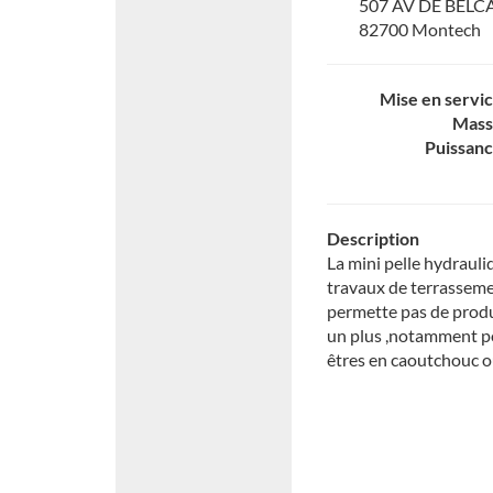
507 AV DE BELC
82700 Montech
Mise en servi
Mass
Puissan
Description
La mini pelle hydrauli
travaux de terrassemen
permette pas de prod
un plus ,notamment po
êtres en caoutchouc o