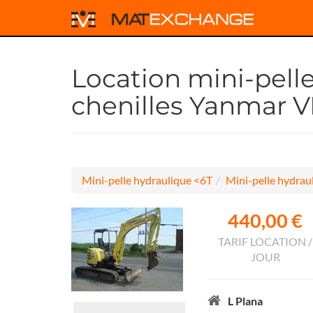
Location mini-pell
chenilles Yanmar 
Mini-pelle hydraulique <6T
Mini-pelle hydraul
440,00 €
TARIF LOCATION /
JOUR
L Plana