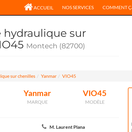
NOS SERVICES
COMMENT Ç
ACCUEIL
e hydraulique sur
VIO45
Montech (82700)
ique sur chenilles
Yanmar
VIO45
Yanmar
VIO45
MARQUE
MODÈLE
M. Laurent Plana