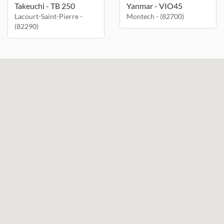
Takeuchi - TB 250
Yanmar - VIO45
Lacourt-Saint-Pierre -
Montech - (82700)
(82290)