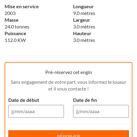
Mise en service
Longueur
2003
9.0 mètres
Masse
Largeur
24.0 tonnes
3.0 mètres
Puissance
Hauteur
112.0 KW
3.0 mètres
Pré-réservez cet engin
Sans engagement de votre part, vous informez le loueur
et il vous contacte !
Date de début
Date de fin
Aug 26
Aug 26
Di
Lu
Ma
Me
Reservation de jour(s)
Je
Di
Ve
Lu
Sa
Ma
Me
Je
Ve
Sa
RÉSERVER