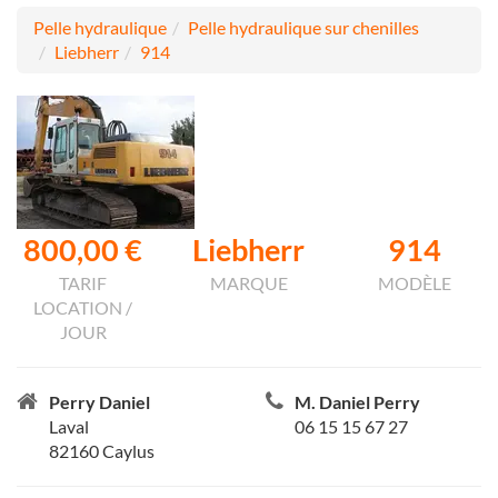
Pelle hydraulique
Pelle hydraulique sur chenilles
Liebherr
914
800,00 €
Liebherr
914
TARIF
MARQUE
MODÈLE
LOCATION /
JOUR
Perry Daniel
M. Daniel Perry
Laval
06 15 15 67 27
82160 Caylus