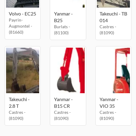
Volvo - EC25
Yanmar -
Takeuchi - TB
Payrin-
B25
014
Augmontel -
Burlats -
Castres -
(81660)
(81100)
(81090)
Takeuchi -
Yanmar -
Yanmar -
2.8 T
B15 CR
VIO 35
Castres -
Castres -
Castres -
(81090)
(81090)
(81090)