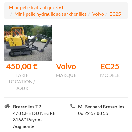
Mini-pelle hydraulique <6T
Mini-pelle hydraulique sur chenilles
Volvo
EC25
450,00 €
Volvo
EC25
TARIF
MARQUE
MODÈLE
LOCATION /
JOUR
Bressolles TP
M. Bernard Bressolles
478 CHE DU NEGRE
06 22 67 88 55
81660 Payrin-
Augmontel