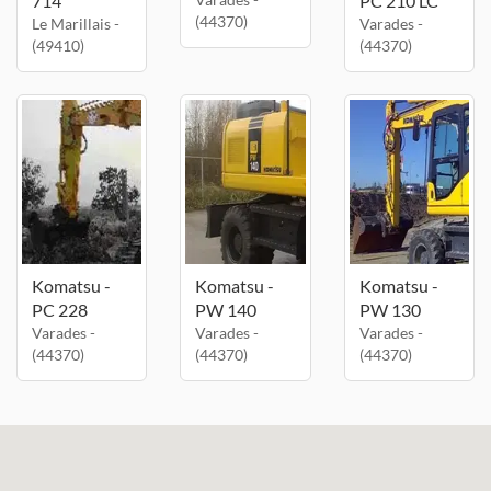
714
PC 210 LC
(44370)
Le Marillais -
Varades -
(49410)
(44370)
Komatsu -
Komatsu -
Komatsu -
PC 228
PW 140
PW 130
Varades -
Varades -
Varades -
(44370)
(44370)
(44370)