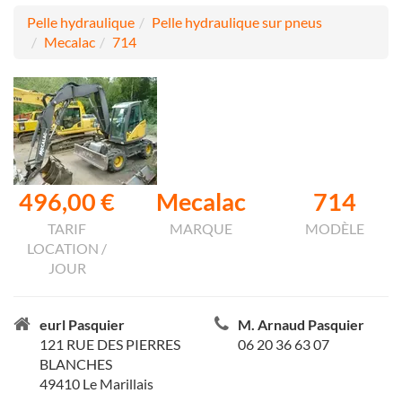
Pelle hydraulique
Pelle hydraulique sur pneus
Mecalac
714
496,00 €
Mecalac
714
TARIF
MARQUE
MODÈLE
LOCATION /
JOUR
eurl Pasquier
M. Arnaud Pasquier
121 RUE DES PIERRES
06 20 36 63 07
BLANCHES
49410 Le Marillais