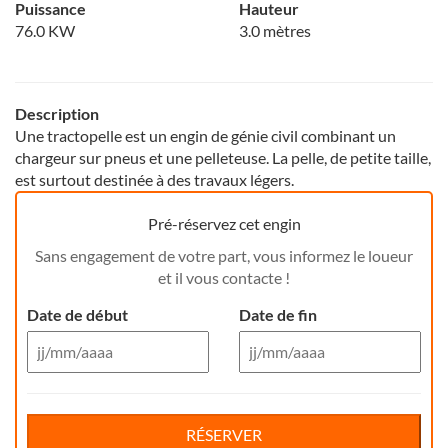
Puissance
Hauteur
76.0 KW
3.0 mètres
Description
Une tractopelle est un engin de génie civil combinant un
chargeur sur pneus et une pelleteuse. La pelle, de petite taille,
est surtout destinée à des travaux légers.
Pré-réservez cet engin
Sans engagement de votre part, vous informez le loueur
et il vous contacte !
Date de début
Date de fin
Aug 26
Aug 26
Di
Lu
Ma
Me
Reservation de jour(s)
Je
Di
Ve
Lu
Sa
Ma
Me
Je
Ve
Sa
RÉSERVER