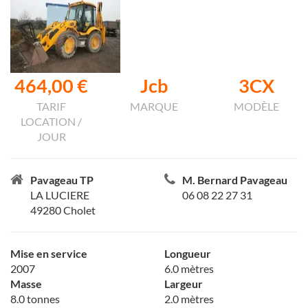
464,00 €
Jcb
3CX
TARIF
MARQUE
MODÈLE
LOCATION /
JOUR
Pavageau TP
M. Bernard Pavageau
LA LUCIERE
06 08 22 27 31
49280 Cholet
Mise en service
Longueur
2007
6.0 mètres
Masse
Largeur
8.0 tonnes
2.0 mètres