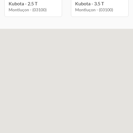
Kubota - 2.5 T
Kubota - 3.5 T
Montluçon - (03100)
Montluçon - (03100)