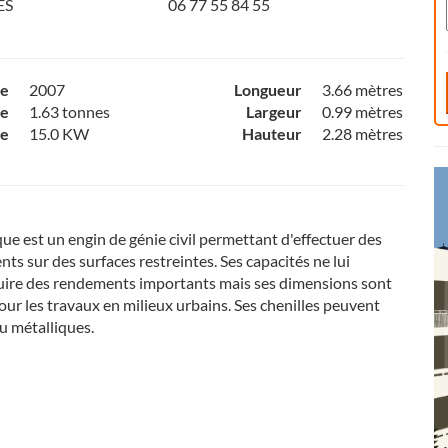
ES
06 77 55 84 55
ce
2007
Longueur
3.66 mètres
e
1.63 tonnes
Largeur
0.99 mètres
ce
15.0 KW
Hauteur
2.28 mètres
que est un engin de génie civil permettant d'effectuer des
ts sur des surfaces restreintes. Ses capacités ne lui
uire des rendements importants mais ses dimensions sont
ur les travaux en milieux urbains. Ses chenilles peuvent
u métalliques.