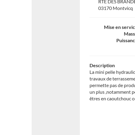
RTE DES BRAND
03170 Montvicq
Mise en servi
Mass
Puissan
Description
La mini pelle hydrauli
travaux de terrassemen
permette pas de prod
un plus ,notamment po
êtres en caoutchouc o