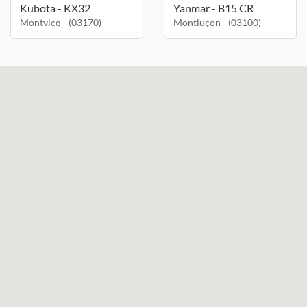
Kubota - KX32
Yanmar - B15 CR
Montvicq - (03170)
Montluçon - (03100)