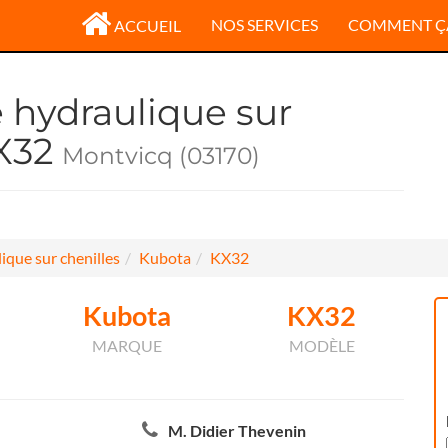
NOS SERVICES
COMMENT Ç
ACCUEIL
e hydraulique sur
KX32
Montvicq (03170)
ique sur chenilles
Kubota
KX32
Kubota
KX32
MARQUE
MODÈLE
M. Didier Thevenin