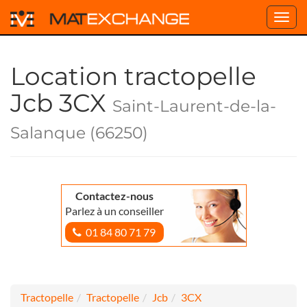
Toggl
navig
Location tractopelle
Jcb 3CX
Saint-Laurent-de-la-
Salanque (66250)
Contactez-nous
Parlez à un conseiller
01 84 80 71 79
Tractopelle
Tractopelle
Jcb
3CX