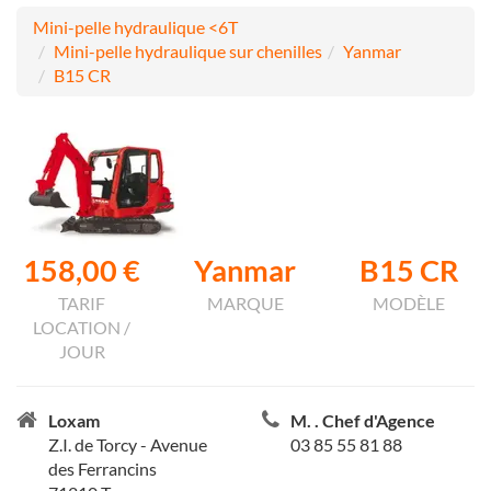
Mini-pelle hydraulique <6T
Mini-pelle hydraulique sur chenilles
Yanmar
B15 CR
158,00 €
Yanmar
B15 CR
TARIF
MARQUE
MODÈLE
LOCATION /
JOUR
Loxam
M. . Chef d'Agence
Z.I. de Torcy - Avenue
03 85 55 81 88
des Ferrancins