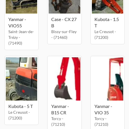
Yanmar -
Case - CX 27
Kubota - 1.5
VIO55
B
T
Saint-Jean-de-
Bissy-sur-Fley
Le Creusot -
Trézy -
- (71460)
(71200)
(71490)
Kubota - 5 T
Yanmar -
Yanmar -
Le Creusot -
B15 CR
VIO 35
(71200)
Torcy -
Torcy -
(71210)
(71210)