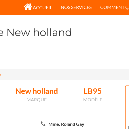
NOS SERVICES
COMMENT Ç
ACCUEIL
le New holland
5
New holland
LB95
MARQUE
MODÈLE
Mme. Roland Gay