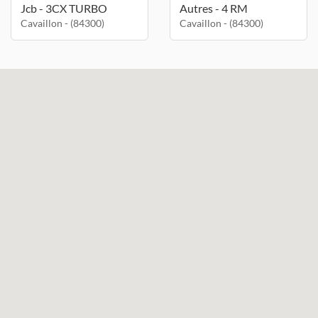
Jcb - 3CX TURBO
Autres - 4 RM
Cavaillon - (84300)
Cavaillon - (84300)