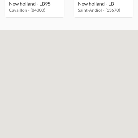
New holland - LB95
New holland - LB
Cavaillon - (84300)
Saint-Andiol - (13670)