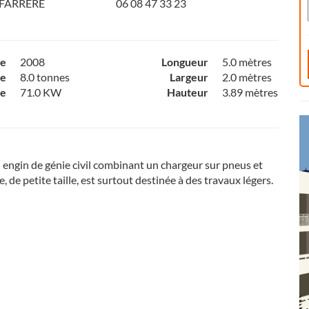
 FARRERE
06 08 47 33 23
ce
2008
Longueur
5.0 mètres
e
8.0 tonnes
Largeur
2.0 mètres
ce
71.0 KW
Hauteur
3.89 mètres
 engin de génie civil combinant un chargeur sur pneus et
e, de petite taille, est surtout destinée à des travaux légers.