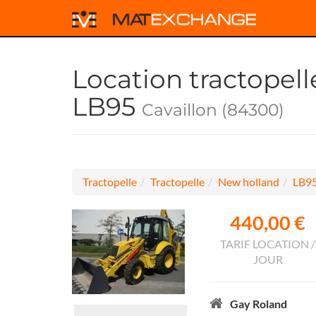
Location tractopel
LB95
Cavaillon (84300)
Tractopelle
Tractopelle
New holland
LB9
440,00 €
TARIF LOCATION /
JOUR
Gay Roland