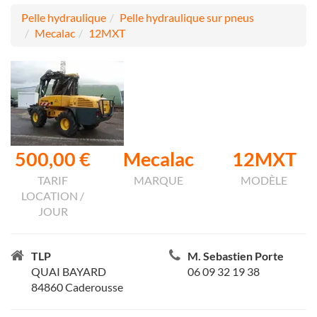
Pelle hydraulique
Pelle hydraulique sur pneus
Mecalac
12MXT
500,00 €
Mecalac
12MXT
TARIF
MARQUE
MODÈLE
LOCATION /
JOUR
TLP
M. Sebastien Porte
QUAI BAYARD
06 09 32 19 38
84860 Caderousse