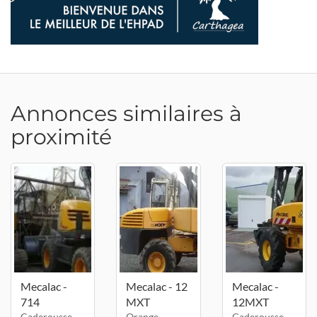
Annonces similaires à
proximité
Mecalac -
Mecalac - 12
Mecalac -
714
MXT
12MXT
Caderousse -
Orange -
Caderousse -