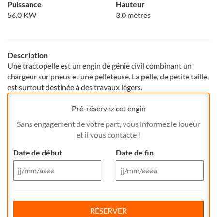
Puissance
Hauteur
56.0 KW
3.0 mètres
Description
Une tractopelle est un engin de génie civil combinant un
chargeur sur pneus et une pelleteuse. La pelle, de petite taille,
est surtout destinée à des travaux légers.
Pré-réservez cet engin
Sans engagement de votre part, vous informez le loueur
et il vous contacte !
Date de début
Date de fin
Aug 26
Aug 26
Di
Lu
Ma
Me
Reservation de jour(s)
Je
Di
Ve
Lu
Sa
Ma
Me
Je
Ve
Sa
RÉSERVER