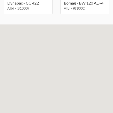
Dynapac - CC 422
Bomag - BW 120 AD-4
Albi - (81000)
Albi - (81000)