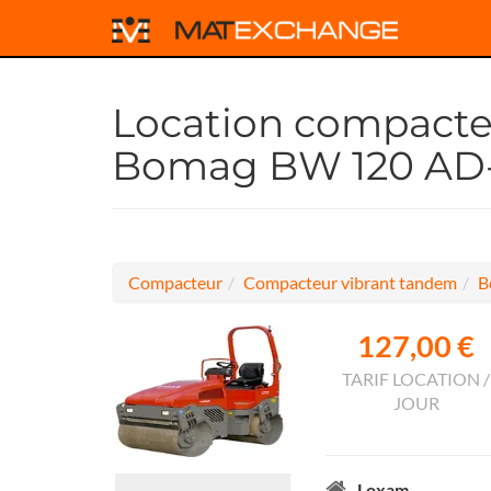
Location compacte
Bomag BW 120 AD
Compacteur
Compacteur vibrant tandem
B
127,00 €
TARIF LOCATION /
JOUR
Loxam