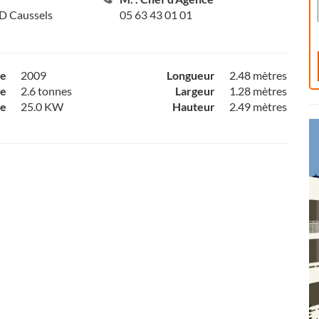
LD Caussels
05 63 43 01 01
ce
2009
Longueur
2.48 mètres
e
2.6 tonnes
Largeur
1.28 mètres
ce
25.0 KW
Hauteur
2.49 mètres