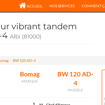
NOS SERVICES
COMMENT Ç
ACCUEIL
ur vibrant tandem
-4
Albi (81000)
omag
BW 120 AD-4
Bomag
BW 120 AD-
MARQUE
4
MODÈLE
M. . Chef d'Agence