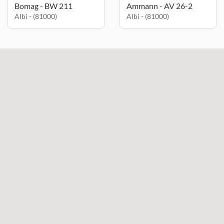
Bomag - BW 211
Ammann - AV 26-2
Albi - (81000)
Albi - (81000)