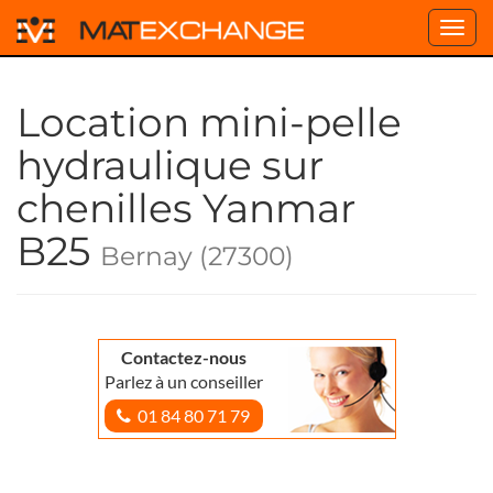
Toggl
navig
Location mini-pelle
hydraulique sur
chenilles Yanmar
B25
Bernay (27300)
Contactez-nous
Parlez à un conseiller
01 84 80 71 79