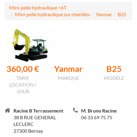
Mini-pelle hydraulique <6T
Mini-pelle hydraulique sur chenilles
Yanmar
B25
360,00 €
Yanmar
B25
TARIF
MARQUE
MODÈLE
LOCATION /
JOUR
Racine B Terrassement
M. Bruno Racine
38 B RUE GENERAL
06 33 69 75 75
LECLERC
27300 Bernay