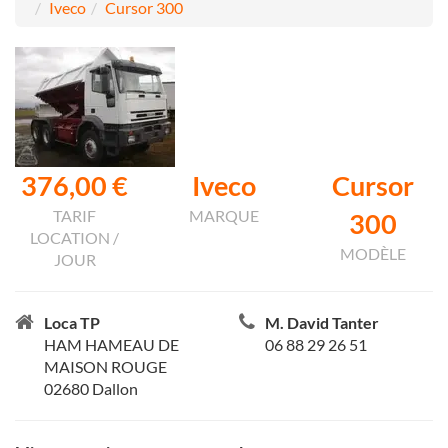
Iveco
Cursor 300
376,00 €
Iveco
Cursor
TARIF
MARQUE
300
LOCATION /
MODÈLE
JOUR
Loca TP
M. David Tanter
HAM HAMEAU DE
06 88 29 26 51
MAISON ROUGE
02680 Dallon