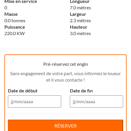
Mise en service
Longueur
0
7.0 mètres
Masse
Largeur
0.0 tonnes
2.3 mètres
Puissance
Hauteur
220.0 KW
3.0 mètres
Pré-réservez cet engin
Sans engagement de votre part, vous informez le loueur
et il vous contacte !
Date de début
Date de fin
Aug 26
Aug 26
Di
Lu
Ma
Me
Reservation de jour(s)
Je
Di
Ve
Lu
Sa
Ma
Me
Je
Ve
Sa
RÉSERVER
26
27
28
29
30
26
31
27
1
28
29
30
31
1