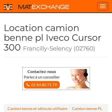
Toggl
navig
Location camion
benne pl Iveco Cursor
300
Francilly-Selency (02760)
Contactez-nous
Parlez à un conseiller
01 84 80 71 79
Camion benne et véhicule utilitaire
Camion benne PL