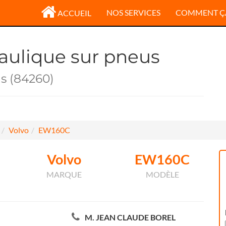
NOS SERVICES
COMMENT Ç
ACCUEIL
raulique sur pneus
ns (84260)
Volvo
EW160C
Volvo
EW160C
MARQUE
MODÈLE
M. JEAN CLAUDE BOREL