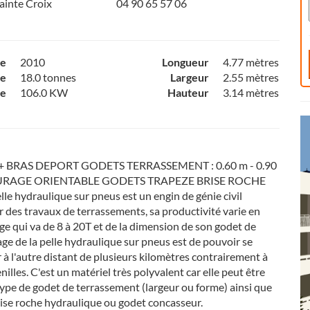
ainte Croix
04 90 65 57 06
ce
2010
Longueur
4.77 mètres
e
18.0 tonnes
Largeur
2.55 mètres
ce
106.0 KW
Hauteur
3.14 mètres
 BRAS DEPORT GODETS TERRASSEMENT : 0.60 m - 0.90
CURAGE ORIENTABLE GODETS TRAPEZE BRISE ROCHE
hydraulique sur pneus est un engin de génie civil
 des travaux de terrassements, sa productivité varie en
e qui va de 8 à 20T et de la dimension de son godet de
ge de la pelle hydraulique sur pneus est de pouvoir se
 à l'autre distant de plusieurs kilomètres contrairement à
illes. C'est un matériel très polyvalent car elle peut être
type de godet de terrassement (largeur ou forme) ainsi que
ise roche hydraulique ou godet concasseur.