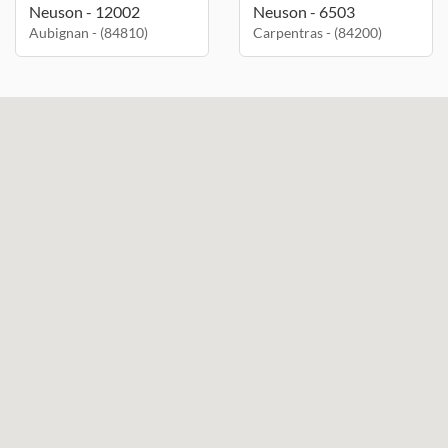
Neuson - 12002
Neuson - 6503
Aubignan - (84810)
Carpentras - (84200)