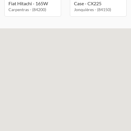
Fiat Hitachi - 165W
Case - CX225
Carpentras - (84200)
Jonquières - (84150)