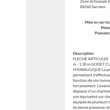
Zone Artisanale S
84260 Sarrians
Mise en servi
Mass
Puissan
Description
FLECHE ARTICULEE +
m - 1.30 m GODET 
HYDRAULIQUE La pelle 
permettant d'effectuer
fonction de son tonnag
terrassement. L'avanta
déplacer d'un chantier
son équivalent sur chen
équipée de plusieurs 
de benne preneuse, br