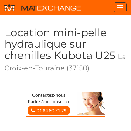
Toggl
navig
Location mini-pelle
hydraulique sur
chenilles Kubota U25
La
Croix-en-Touraine (37150)
Contactez-nous
Parlez à un conseiller
01 84 80 71 79