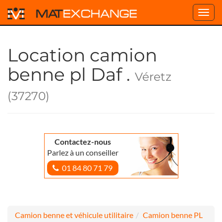
Toggl
navig
Location camion
benne pl Daf .
Véretz
(37270)
Contactez-nous
Parlez à un conseiller
01 84 80 71 79
Camion benne et véhicule utilitaire
Camion benne PL