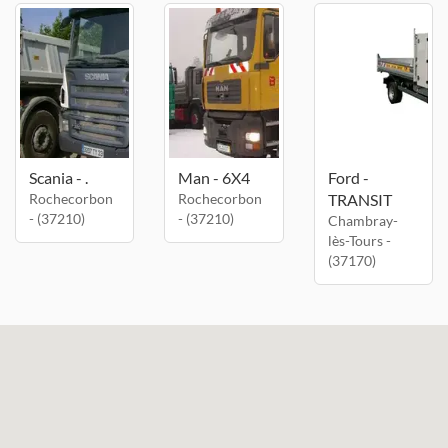
Scania - .
Man - 6X4
Ford -
Rochecorbon
Rochecorbon
TRANSIT
- (37210)
- (37210)
Chambray-
lès-Tours -
(37170)