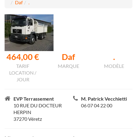
Daf
.
464,00 €
Daf
.
TARIF
MARQUE
MODÈLE
LOCATION /
JOUR
EVP Terrassement
M. Patrick Vecchietti
10 RUE DU DOCTEUR
06 07 04 22 00
HERPIN
37270 Véretz