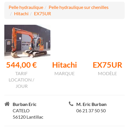
Pelle hydraulique
Pelle hydraulique sur chenilles
Hitachi
EX75UR
544,00 €
Hitachi
EX75UR
TARIF
MARQUE
MODÈLE
LOCATION /
JOUR
Burban Eric
M. Eric Burban
CATELO
06 21 37 50 50
56120 Lantillac