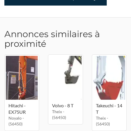
Annonces similaires à
proximité
Hitachi -
Volvo - 8 T
Takeuchi - 14
EX75UR
Theix -
T
(56450)
Noyalo -
Theix -
(56450)
(56450)