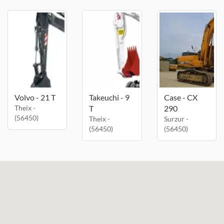
Volvo - 21 T
Takeuchi - 9
Case - CX
Theix -
T
290
(56450)
Theix -
Surzur -
(56450)
(56450)