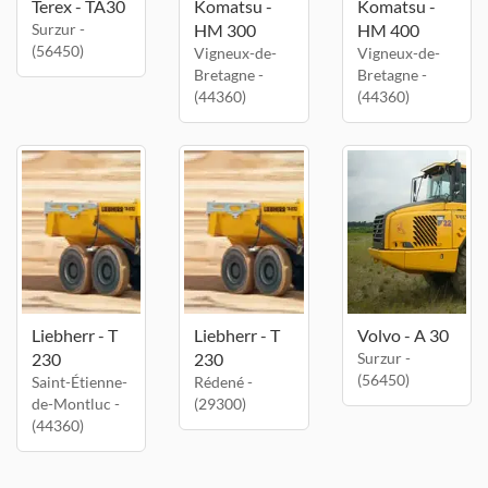
Terex - TA30
Komatsu -
Komatsu -
Surzur -
HM 300
HM 400
(56450)
Vigneux-de-
Vigneux-de-
Bretagne -
Bretagne -
(44360)
(44360)
Liebherr - T
Liebherr - T
Volvo - A 30
230
230
Surzur -
(56450)
Saint-Étienne-
Rédené -
de-Montluc -
(29300)
(44360)