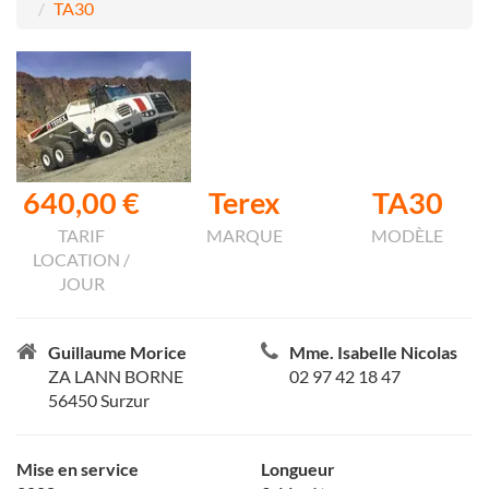
TA30
640,00 €
Terex
TA30
TARIF
MARQUE
MODÈLE
LOCATION /
JOUR
Guillaume Morice
Mme. Isabelle Nicolas
ZA LANN BORNE
02 97 42 18 47
56450 Surzur
Mise en service
Longueur