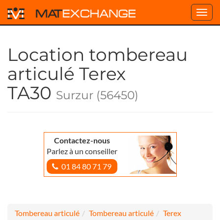
Toggl
navig
Location tombereau
articulé Terex
TA30
Surzur (56450)
Contactez-nous
Parlez à un conseiller
01 84 80 71 79
Tombereau articulé
Tombereau articulé
Terex