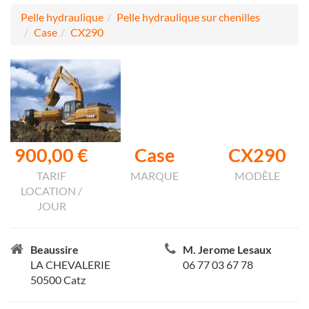
Pelle hydraulique
Pelle hydraulique sur chenilles
Case
CX290
900,00 €
Case
CX290
TARIF
MARQUE
MODÈLE
LOCATION /
JOUR
Beaussire
M. Jerome Lesaux
LA CHEVALERIE
06 77 03 67 78
50500 Catz