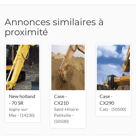
Annonces similaires à
proximité
New holland
Case -
Case -
- 70 SR
CX210
CX290
Isigny-sur-
Saint-Hilaire-
Catz - (50500)
Mer - (14230)
Petitville -
(50500)