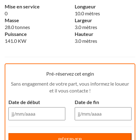
Mise en service
Longueur
0
10.0 mètres
Masse
Largeur
28.0 tonnes
3.0 mètres
Puissance
Hauteur
141.0 KW
3.0 mètres
Pré-réservez cet engin
Sans engagement de votre part, vous informez le loueur
et il vous contacte !
Date de début
Date de fin
Aug 26
Aug 26
Di
Lu
Ma
Me
Reservation de jour(s)
Je
Di
Ve
Lu
Sa
Ma
Me
Je
Ve
Sa
RÉSERVER