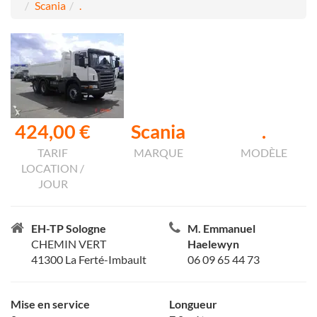
Scania
.
424,00 €
Scania
.
TARIF
MARQUE
MODÈLE
LOCATION /
JOUR
EH-TP Sologne
M. Emmanuel
CHEMIN VERT
Haelewyn
41300 La Ferté-Imbault
06 09 65 44 73
Mise en service
Longueur