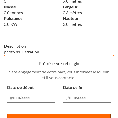
0
7.0 mètres
Masse
Largeur
0.0 tonnes
2.3 mètres
Puissance
Hauteur
0.0 KW
3.0 mètres
Description
photo d'illustration
Pré-réservez cet engin
Sans engagement de votre part, vous informez le loueur
et il vous contacte !
Date de début
Date de fin
Aug 26
Aug 26
Di
Lu
Ma
Me
Reservation de jour(s)
Je
Di
Ve
Lu
Sa
Ma
Me
Je
Ve
Sa