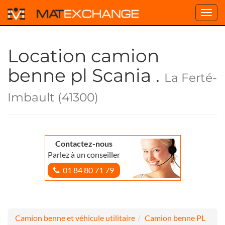
Toggl
navig
Location camion
benne pl Scania .
La Ferté-
Imbault (41300)
Contactez-nous
Parlez à un conseiller
01 84 80 71 79
Camion benne et véhicule utilitaire
Camion benne PL