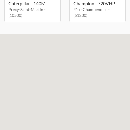
Caterpillar - 140M
Champion - 720VHP
Précy-Saint-Martin -
Fère-Champenoise -
(10500)
(51230)