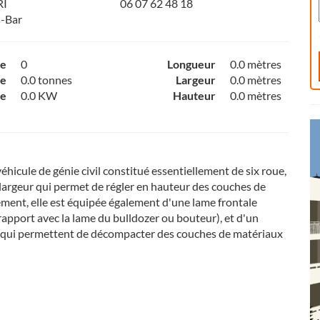
RI
06 07 62 48 18
s-Bar
ce
0
Longueur
0.0 mètres
e
0.0 tonnes
Largeur
0.0 mètres
ce
0.0 KW
Hauteur
0.0 mètres
éhicule de génie civil constitué essentiellement de six roue,
largeur qui permet de régler en hauteur des couches de
ement, elle est équipée également d'une lame frontale
rapport avec la lame du bulldozer ou bouteur), et d'un
s qui permettent de décompacter des couches de matériaux