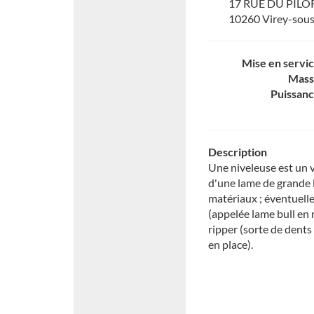
17 RUE DU PILO
10260 Virey-sou
Mise en servi
Mass
Puissan
Description
Une niveleuse est un v
d'une lame de grande 
matériaux ; éventuell
(appelée lame bull en 
ripper (sorte de dent
en place).