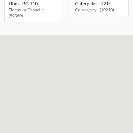
Hbm - BG 110
Caterpillar - 12 H
Flogny-la-Chapelle -
Coussegrey - (10210)
(89360)