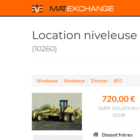
Location niveleuse
(10260)
Niveleuse
Niveleuse
Dresser
801
720,00 €
TARIF LOCATION /
JOUR
Dossot frères