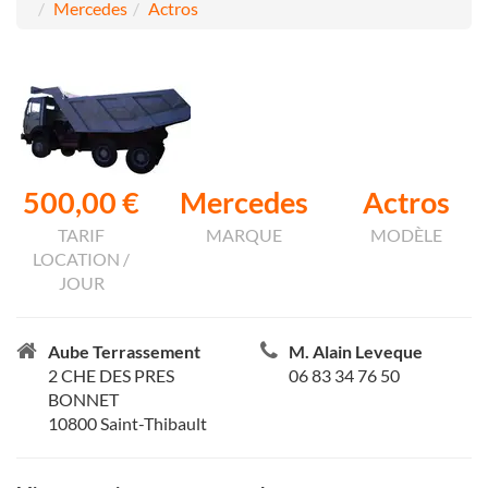
Mercedes
Actros
500,00 €
Mercedes
Actros
TARIF
MARQUE
MODÈLE
LOCATION /
JOUR
Aube Terrassement
M. Alain Leveque
2 CHE DES PRES
06 83 34 76 50
BONNET
10800 Saint-Thibault