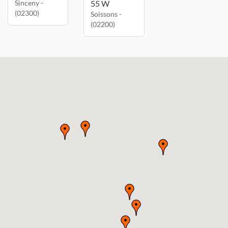
Sinceny -
55 W
(02300)
Soissons -
(02200)