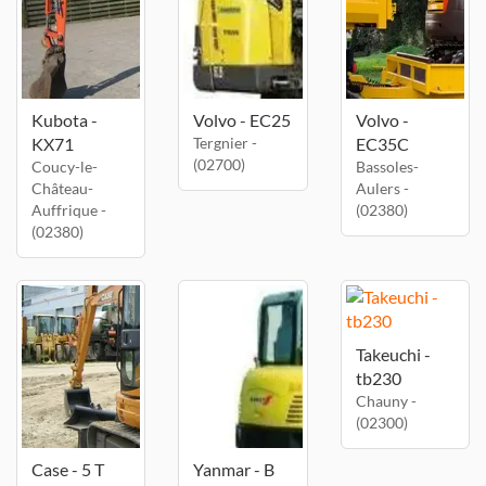
Kubota -
Volvo - EC25
Volvo -
KX71
Tergnier -
EC35C
(02700)
Coucy-le-
Bassoles-
Château-
Aulers -
Auffrique -
(02380)
(02380)
Takeuchi -
tb230
Chauny -
(02300)
Case - 5 T
Yanmar - B