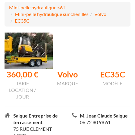
Mini-pelle hydraulique <6T
Mini-pelle hydraulique sur chenilles
Volvo
EC35C
360,00 €
Volvo
EC35C
TARIF
MARQUE
MODÈLE
LOCATION /
JOUR
Salque Entreprise de
M. Jean Claude Salque
terrassement
06 72 80 98 61
75 RUE CLEMENT