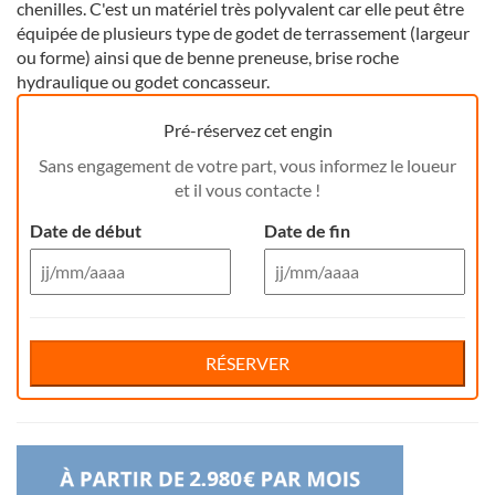
chenilles. C'est un matériel très polyvalent car elle peut être
équipée de plusieurs type de godet de terrassement (largeur
ou forme) ainsi que de benne preneuse, brise roche
hydraulique ou godet concasseur.
Pré-réservez cet engin
Sans engagement de votre part, vous informez le loueur
et il vous contacte !
Date de début
Date de fin
Aug 26
Aug 26
Di
Lu
Ma
Me
Reservation de jour(s)
Je
Di
Ve
Lu
Sa
Ma
Me
Je
Ve
Sa
RÉSERVER
26
27
28
29
30
26
31
27
1
28
29
30
31
1
Votre nom
2
3
4
5
6
2
7
3
8
4
5
6
7
8
9
10
11
12
13
9
14
10
15
11
12
13
14
15
Nom de la société