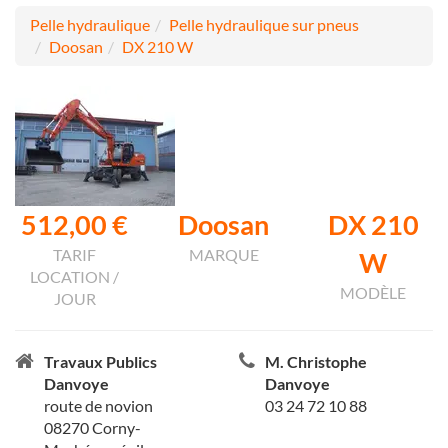
Pelle hydraulique
Pelle hydraulique sur pneus
Doosan
DX 210 W
512,00 €
Doosan
DX 210
TARIF
MARQUE
W
LOCATION /
MODÈLE
JOUR
Travaux Publics
M. Christophe
Danvoye
Danvoye
route de novion
03 24 72 10 88
08270 Corny-