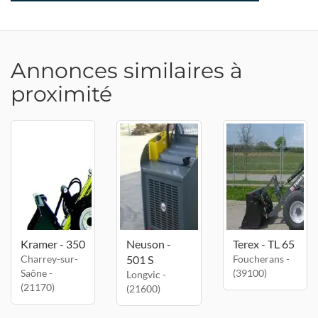
Annonces similaires à
proximité
Kramer - 350
Neuson -
Terex - TL 65
Charrey-sur-
501 S
Foucherans -
Saône -
(39100)
Longvic -
(21170)
(21600)