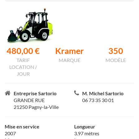
480,00 €
Kramer
350
TARIF
MARQUE
MODÈLE
LOCATION /
JOUR
Entreprise Sartorio
M. Michel Sartorio
GRANDE RUE
06 73 35 30 01
21250 Pagny-la-Ville
Mise en service
Longueur
2007
3.97 mètres