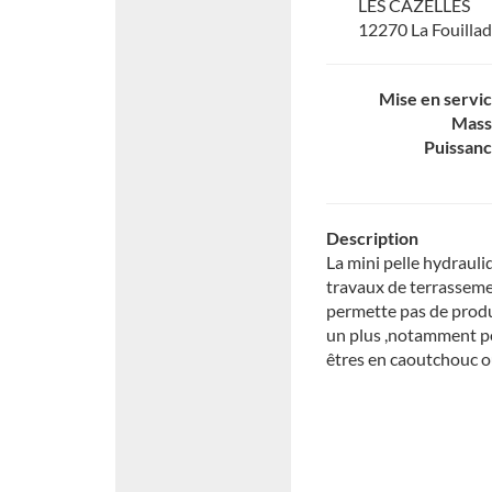
LES CAZELLES
12270 La Fouilla
Mise en servi
Mass
Puissan
Description
La mini pelle hydrauli
travaux de terrassemen
permette pas de prod
un plus ,notamment po
êtres en caoutchouc o