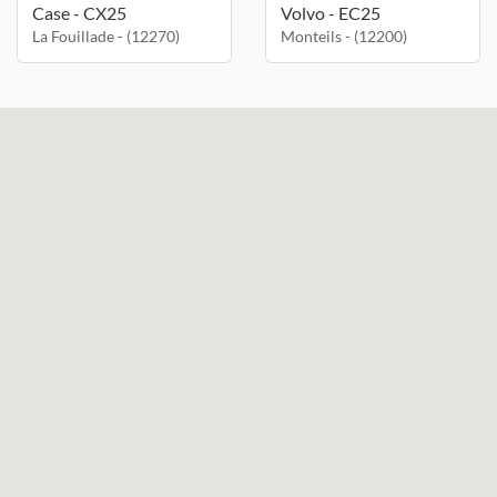
Case - CX25
Volvo - EC25
La Fouillade - (12270)
Monteils - (12200)