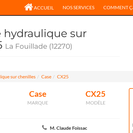
NOS SERVICES
COMMENT Ç
ACCUEIL
e hydraulique sur
5
La Fouillade (12270)
ique sur chenilles
Case
CX25
Case
CX25
MARQUE
MODÈLE
M. Claude Foissac