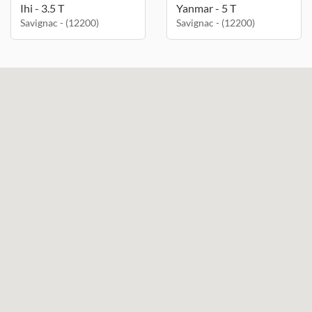
Ihi - 3.5 T
Yanmar - 5 T
Savignac - (12200)
Savignac - (12200)