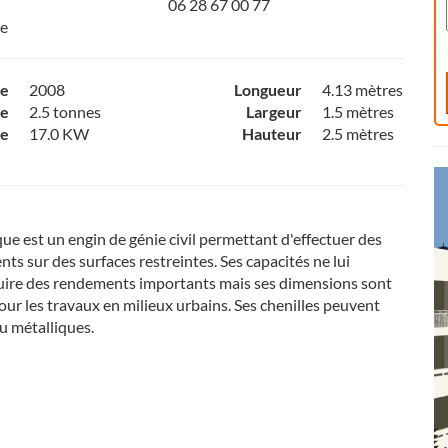
06 28 67 00 77
de
ce
2008
Longueur
4.13 mètres
e
2.5 tonnes
Largeur
1.5 mètres
ce
17.0 KW
Hauteur
2.5 mètres
que est un engin de génie civil permettant d'effectuer des
ts sur des surfaces restreintes. Ses capacités ne lui
uire des rendements importants mais ses dimensions sont
ur les travaux en milieux urbains. Ses chenilles peuvent
u métalliques.