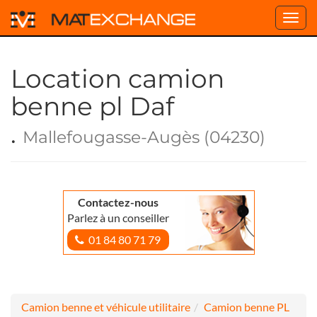
Toggl
navig
Location camion
benne pl Daf
.
Mallefougasse-Augès (04230)
Contactez-nous
Parlez à un conseiller
01 84 80 71 79
Camion benne et véhicule utilitaire
Camion benne PL