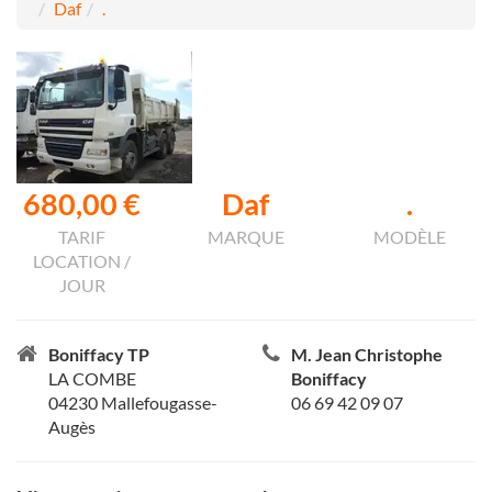
Daf
.
680,00 €
Daf
.
TARIF
MARQUE
MODÈLE
LOCATION /
JOUR
Boniffacy TP
M. Jean Christophe
LA COMBE
Boniffacy
04230 Mallefougasse-
06 69 42 09 07
Augès