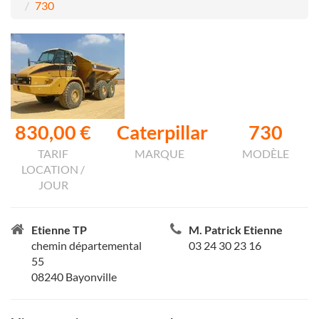
730
830,00 €
Caterpillar
730
TARIF
MARQUE
MODÈLE
LOCATION /
JOUR
Etienne TP
M. Patrick Etienne
chemin départemental
03 24 30 23 16
55
08240 Bayonville