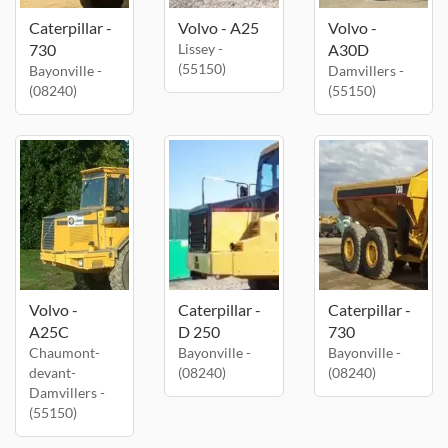
Caterpillar -
Volvo - A25
Volvo -
730
Lissey -
A30D
(55150)
Bayonville -
Damvillers -
(08240)
(55150)
Volvo -
Caterpillar -
Caterpillar -
A25C
D 250
730
Chaumont-
Bayonville -
Bayonville -
devant-
(08240)
(08240)
Damvillers -
(55150)