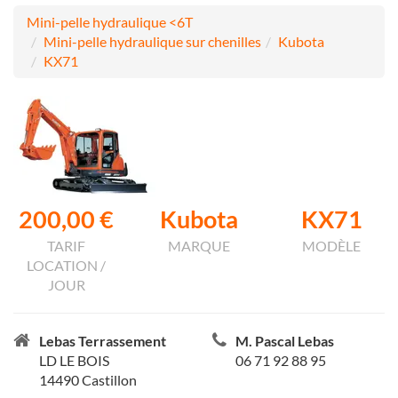
Mini-pelle hydraulique <6T
Mini-pelle hydraulique sur chenilles
Kubota
KX71
200,00 €
Kubota
KX71
TARIF
MARQUE
MODÈLE
LOCATION /
JOUR
Lebas Terrassement
M. Pascal Lebas
LD LE BOIS
06 71 92 88 95
14490 Castillon