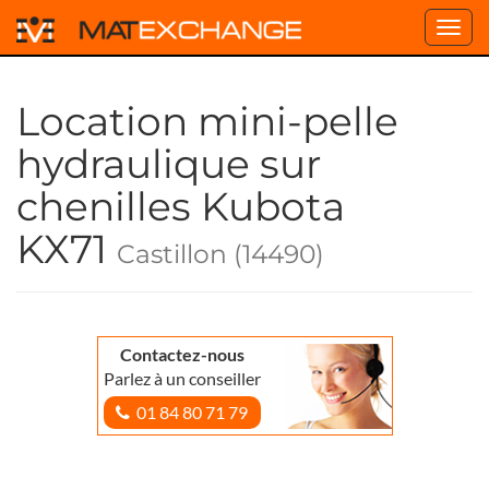
Toggl
navig
Location mini-pelle
hydraulique sur
chenilles Kubota
KX71
Castillon (14490)
Contactez-nous
Parlez à un conseiller
01 84 80 71 79